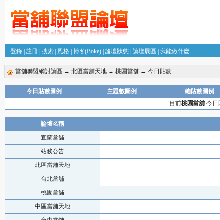
登錄
|
註冊
|
搜索
|
風格
|
博客(Boke)
|
論壇狀態
|
論壇展區
|
我能做什麼
當舖聯盟網討論區
→
北區當舖天地
→
桃園當舖
→ 今日貼數
今日貼數圖例
主題數圖例
總貼數圖例
目前
桃園當舖
今日貼
論壇名稱
宜蘭當舖
站務公告
北區當舖天地
台北當舖
桃園當舖
中區當舖天地